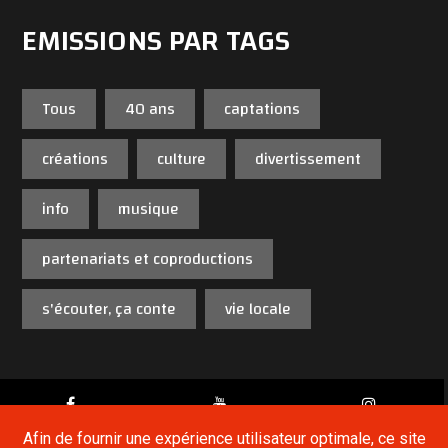
EMISSIONS PAR TAGS
Tous
40 ans
captations
créations
culture
divertissement
info
musique
partenariats et coproductions
s'écouter, ça conte
vie locale
Afin de fournir une expérience utilisateur optimale, ce site