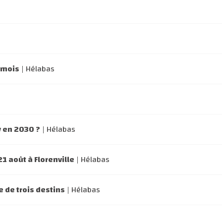
emois
| Hélabas
y en 2030 ?
| Hélabas
1 août à Florenville
| Hélabas
e de trois destins
| Hélabas