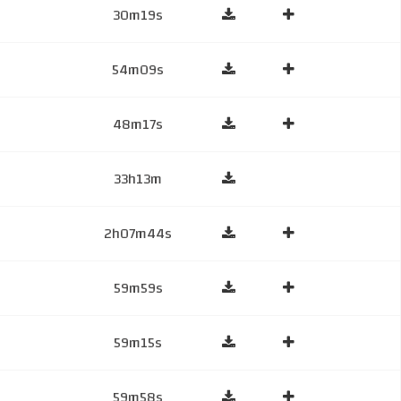
30m19s
54m09s
48m17s
33h13m
2h07m44s
59m59s
59m15s
59m58s