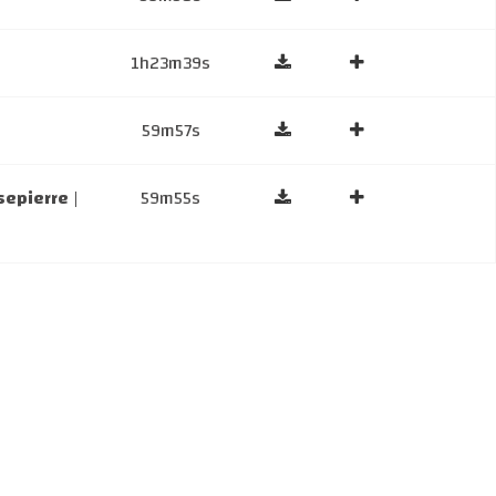
1h23m39s
59m57s
ssepierre
|
59m55s