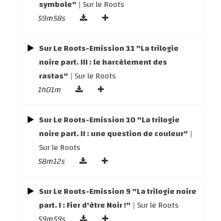
symbole"
| Sur le Roots
59m58s
Sur Le Roots-Emission 11 "La trilogie
noire part. III : le harcèlement des
rastas"
| Sur le Roots
1h01m
Sur Le Roots-Emission 10 "La trilogie
noire part. II : une question de couleur"
|
Sur le Roots
58m12s
Sur Le Roots-Emission 9 "La trilogie noire
part. I : Fier d'être Noir !"
| Sur le Roots
59m59s