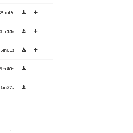
59m49
59m44s
46m01s
59m48s
41m27s