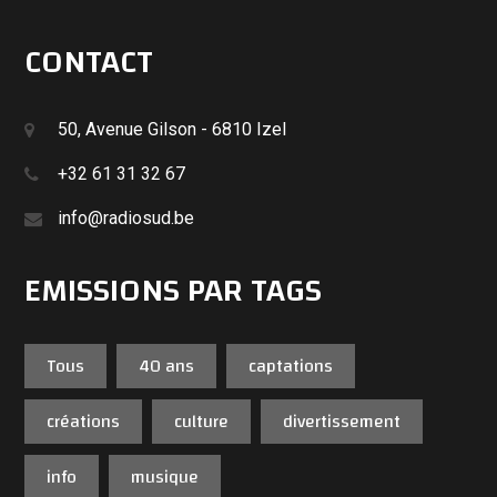
CONTACT
50, Avenue Gilson - 6810 Izel
+32 61 31 32 67
info@radiosud.be
EMISSIONS PAR TAGS
Tous
40 ans
captations
créations
culture
divertissement
info
musique