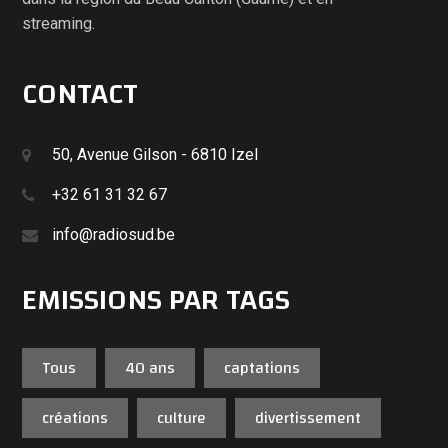
streaming.
CONTACT
50, Avenue Gilson - 6810 Izel
+32 61 31 32 67
info@radiosud.be
EMISSIONS PAR TAGS
Tous
40 ans
captations
créations
culture
divertissement