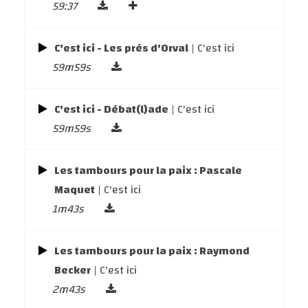
59:37
C'est ici - Les prés d'Orval
| C'est ici
59m59s
C'est ici - Débat(l)ade
| C'est ici
59m59s
Les tambours pour la paix : Pascale
Maquet
| C'est ici
1m43s
Les tambours pour la paix : Raymond
Becker
| C'est ici
2m43s