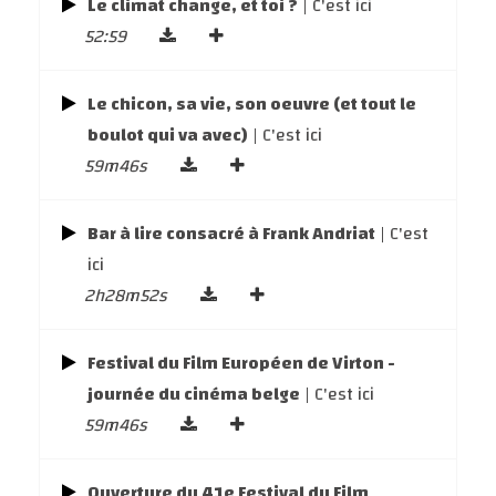
Le climat change, et toi ?
| C'est ici
52:59
Le chicon, sa vie, son oeuvre (et tout le
boulot qui va avec)
| C'est ici
59m46s
Bar à lire consacré à Frank Andriat
| C'est
ici
2h28m52s
Festival du Film Européen de Virton -
journée du cinéma belge
| C'est ici
59m46s
Ouverture du 41e Festival du Film