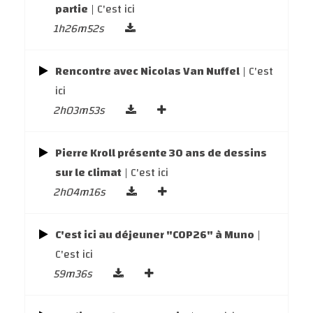
partie
| C'est ici
1h26m52s
Rencontre avec Nicolas Van Nuffel
| C'est
ici
2h03m53s
Pierre Kroll présente 30 ans de dessins
sur le climat
| C'est ici
2h04m16s
C'est ici au déjeuner "COP26" à Muno
|
C'est ici
59m36s