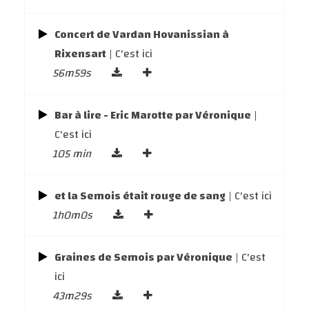
Concert de Vardan Hovanissian à
Rixensart
| C'est ici
56m59s
Bar à lire - Eric Marotte par Véronique
|
C'est ici
105 min
et la Semois était rouge de sang
| C'est ici
1h0m0s
Graines de Semois par Véronique
| C'est
ici
43m29s