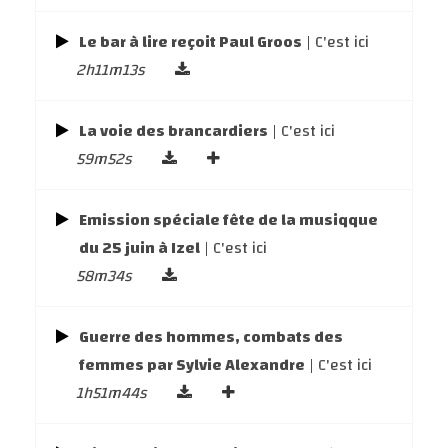
Le bar à lire reçoit Paul Groos
| C'est ici
2h11m13s
La voie des brancardiers
| C'est ici
59m52s
Emission spéciale fête de la musiqque
du 25 juin à Izel
| C'est ici
58m34s
Guerre des hommes, combats des
femmes par Sylvie Alexandre
| C'est ici
1h51m44s