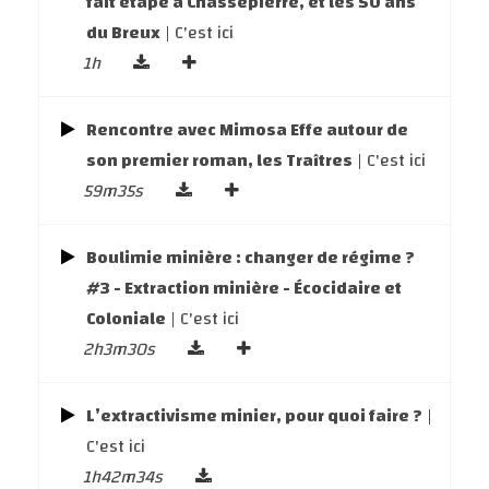
fait étape à Chassepierre, et les 50 ans
du Breux
| C'est ici
1h
Rencontre avec Mimosa Effe autour de
son premier roman, les Traîtres
| C'est ici
59m35s
Boulimie minière : changer de régime ?
#3 - Extraction minière - Écocidaire et
Coloniale
| C'est ici
2h3m30s
L’extractivisme minier, pour quoi faire ?
|
C'est ici
1h42m34s