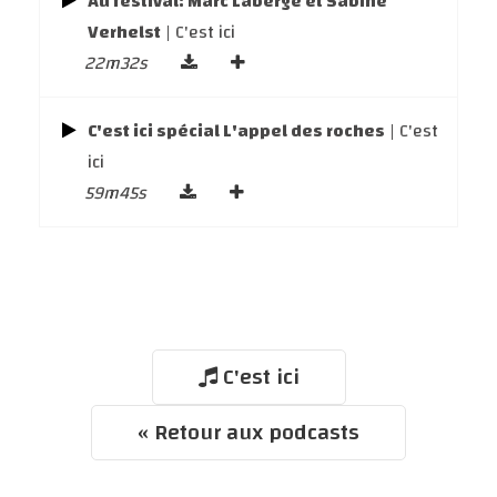
Au festival: Marc Laberge et Sabine
Verhelst
| C'est ici
22m32s
C'est ici spécial L'appel des roches
| C'est
ici
59m45s
C'est ici
« Retour aux podcasts