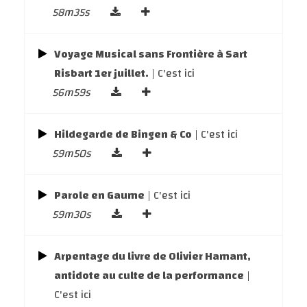
58m35s
Voyage Musical sans Frontière à Sart
Risbart 1er juillet.
| C'est ici
56m59s
Hildegarde de Bingen & Co
| C'est ici
59m50s
Parole en Gaume
| C'est ici
59m30s
Arpentage du livre de Olivier Hamant,
antidote au culte de la performance
|
C'est ici