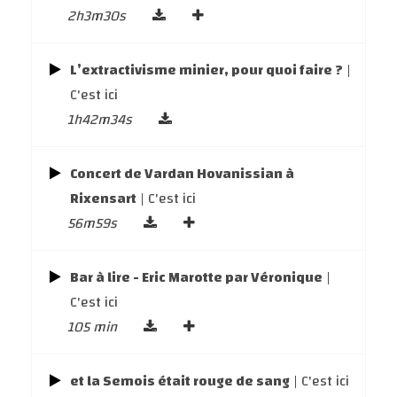
2h3m30s
L’extractivisme minier, pour quoi faire ?
|
C'est ici
1h42m34s
Concert de Vardan Hovanissian à
Rixensart
| C'est ici
56m59s
Bar à lire - Eric Marotte par Véronique
|
C'est ici
105 min
et la Semois était rouge de sang
| C'est ici