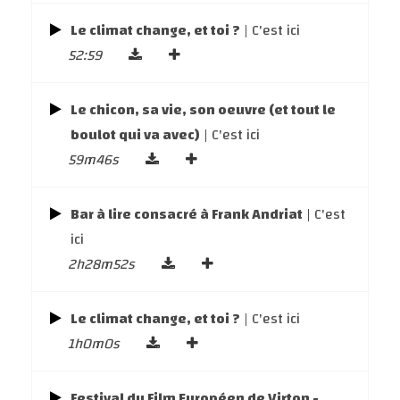
Le climat change, et toi ?
| C'est ici
52:59
Le chicon, sa vie, son oeuvre (et tout le
boulot qui va avec)
| C'est ici
59m46s
Bar à lire consacré à Frank Andriat
| C'est
ici
2h28m52s
Le climat change, et toi ?
| C'est ici
1h0m0s
Festival du Film Européen de Virton -