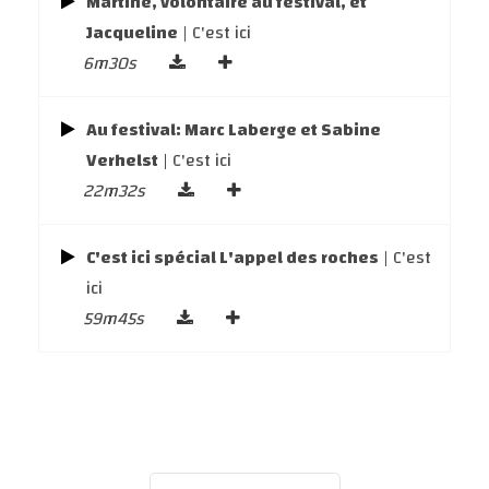
Martine, volontaire au festival, et
Jacqueline
| C'est ici
6m30s
Au festival: Marc Laberge et Sabine
Verhelst
| C'est ici
22m32s
C'est ici spécial L'appel des roches
| C'est
ici
59m45s