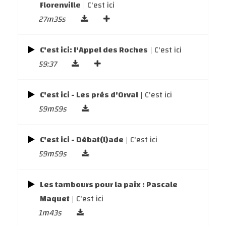
Florenville
| C'est ici
27m35s
C'est ici: l'Appel des Roches
| C'est ici
59:37
C'est ici - Les prés d'Orval
| C'est ici
59m59s
C'est ici - Débat(l)ade
| C'est ici
59m59s
Les tambours pour la paix : Pascale
Maquet
| C'est ici
1m43s