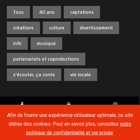
Tous
40 ans
captations
créations
culture
divertissement
info
musique
partenariats et coproductions
s'écouter, ça conte
vie locale
Afin de fournir une expérience utilisateur optimale, ce site
utilise des cookies. Pour en savoir plus, consultez
notre
Copyright © 2019,
Radio Sud
. Tous droits réservés.
politique de confidentialité et vie privée
.
Live
Website by
Medialux.be
Radio Sud 88.7 FM