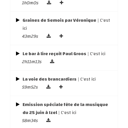
1h0m0s
Graines de Semois par Véronique
| C'est
ici
43m29s
Le bar à lire reçoit Paul Groos
| C'est ici
2h11m13s
La voie des brancardiers
| C'est ici
59m52s
Emission spéciale fête de la musiqque
du 25 juin à Izel
| C'est ici
58m34s