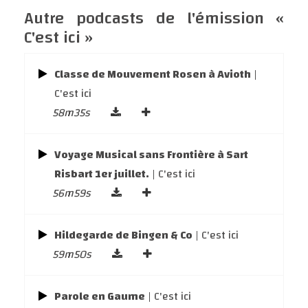
Autre podcasts de l'émission «
C'est ici »
Classe de Mouvement Rosen à Avioth
|
C'est ici
58m35s
Voyage Musical sans Frontière à Sart
Risbart 1er juillet.
| C'est ici
56m59s
Hildegarde de Bingen & Co
| C'est ici
59m50s
Parole en Gaume
| C'est ici