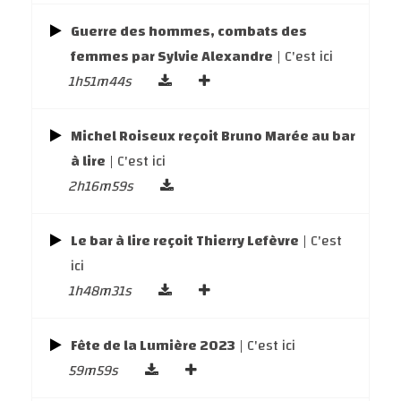
Guerre des hommes, combats des
femmes par Sylvie Alexandre
| C'est ici
1h51m44s
Michel Roiseux reçoit Bruno Marée au bar
à lire
| C'est ici
2h16m59s
Le bar à lire reçoit Thierry Lefèvre
| C'est
ici
1h48m31s
Fête de la Lumière 2023
| C'est ici
59m59s