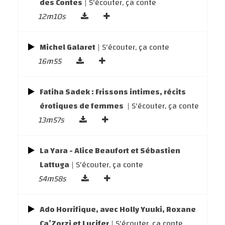
des Contes
| S'écouter, ça conte
12m10s
Michel Galaret
| S'écouter, ça conte
16m55
Fatiha Sadek : Frissons intimes, récits
érotiques de femmes
| S'écouter, ça conte
13m57s
La Yara - Alice Beaufort et Sébastien
Lattuga
| S'écouter, ça conte
54m58s
Ado Horrifique, avec Holly Yuuki, Roxane
Ca’Zorzi et Lucifer
| S'écouter, ça conte