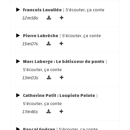
Francois Lavallée
| S'écouter, ça conte
12m58s
Pierre Labrèche
| S'écouter, ça conte
15m07s
Marc Laberge : Le bâtisseur de ponts
|
S'écouter, ça conte
13m03s
Catherine Petit : Loupiote Pelote
|
S'écouter, ça conte
17m46s
Pascal Guéran
| S'écouter, ça conte