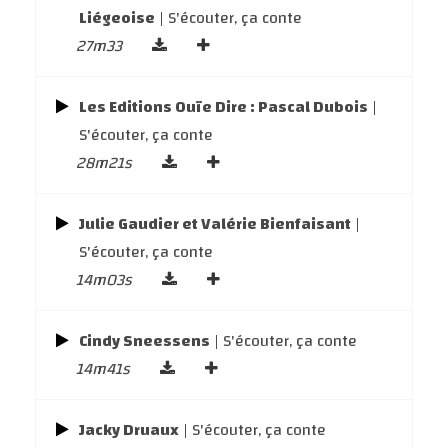
Liégeoise
| S'écouter, ça conte
27m33
Les Editions Ouïe Dire : Pascal Dubois
|
S'écouter, ça conte
28m21s
Julie Gaudier et Valérie Bienfaisant
|
S'écouter, ça conte
14m03s
Cindy Sneessens
| S'écouter, ça conte
14m41s
Jacky Druaux
| S'écouter, ça conte