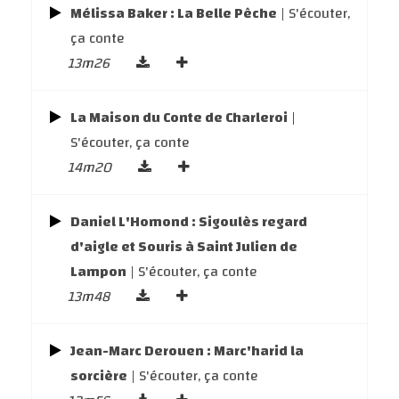
Mélissa Baker : La Belle Pêche
| S'écouter,
ça conte
13m26
La Maison du Conte de Charleroi
|
S'écouter, ça conte
14m20
Daniel L'Homond : Sigoulès regard
d'aigle et Souris à Saint Julien de
Lampon
| S'écouter, ça conte
13m48
Jean-Marc Derouen : Marc'harid la
sorcière
| S'écouter, ça conte