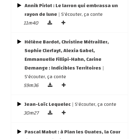
Annik Pirlot : Le larron qui embrassa un
rayon de lune
| S'écouter, ça conte
11m40
Hélène Bardot, Christine Métrailler,
Sophie Clerfayt, Alexia Gabel,
Emmanuelle Fillipi-Hahn, Carine
Demange : Indicibles Territoires
|
S'écouter, ça conte
59m36
Jean-Loïc Lequelec
| S'écouter, ça conte
30m27
Pascal Mabut : à Plan les Ouates, la Cour