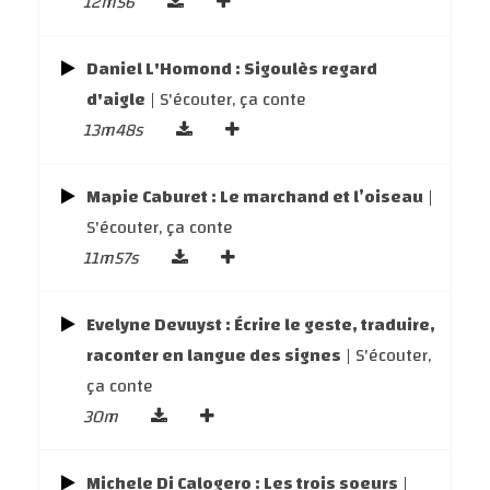
12m56
Daniel L'Homond : Sigoulès regard
d'aigle
| S'écouter, ça conte
13m48s
Mapie Caburet : Le marchand et l’oiseau
|
S'écouter, ça conte
11m57s
Evelyne Devuyst : Écrire le geste, traduire,
raconter en langue des signes
| S'écouter,
ça conte
30m
Michele Di Calogero : Les trois soeurs
|