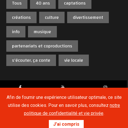
Tous
40 ans
captations
créations
culture
divertissement
info
musique
partenariats et coproductions
s'écouter, ça conte
vie locale
Afin de fournir une expérience utilisateur optimale, ce site
utilise des cookies. Pour en savoir plus, consultez
notre
Copyright © 2019,
Radio Sud
. Tous droits réservés.
politique de confidentialité et vie privée
.
Live
Website by
Medialux.be
Radio Sud 88.7 FM
J'ai compris
00:00