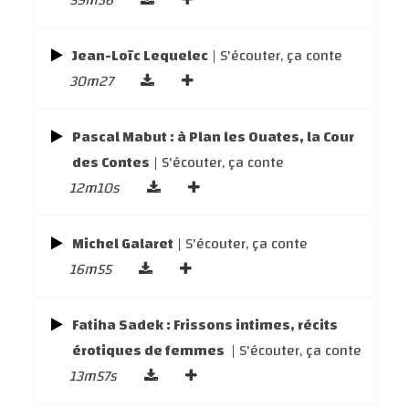
59m36
Jean-Loïc Lequelec
| S'écouter, ça conte
30m27
Pascal Mabut : à Plan les Ouates, la Cour
des Contes
| S'écouter, ça conte
12m10s
Michel Galaret
| S'écouter, ça conte
16m55
Fatiha Sadek : Frissons intimes, récits
érotiques de femmes
| S'écouter, ça conte
13m57s