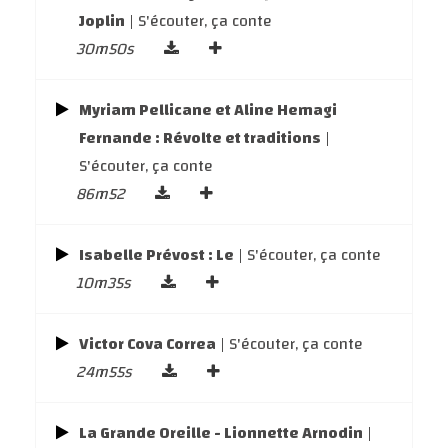
Joplin
| S'écouter, ça conte
30m50s
Myriam Pellicane et Aline Hemagi
Fernande : Révolte et traditions
|
S'écouter, ça conte
86m52
Isabelle Prévost : Le
| S'écouter, ça conte
10m35s
Victor Cova Correa
| S'écouter, ça conte
24m55s
La Grande Oreille - Lionnette Arnodin
|