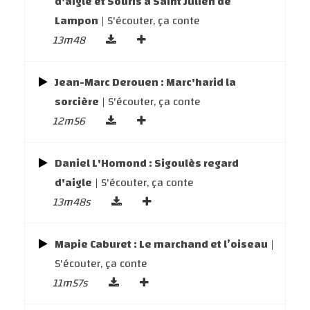
d'aigle et Souris à Saint Julien de
Lampon
| S'écouter, ça conte
13m48
Jean-Marc Derouen : Marc'harid la
sorcière
| S'écouter, ça conte
12m56
Daniel L'Homond : Sigoulès regard
d'aigle
| S'écouter, ça conte
13m48s
Mapie Caburet : Le marchand et l’oiseau
|
S'écouter, ça conte
11m57s