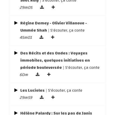
avec Rüly
| S'écouter, ça conte
29m05
Régine Demey - Olivier Villanove -
Ummée Shah
| S'écouter, ça conte
45m01
Des Récits et des Ondes : Voyages
immobiles, quelques initiatives en
période bouleversée
| S'écouter, ça conte
60m
Les Lucioles
| S'écouter, ça conte
29m59
Hélène Palardy : Sur les pas de Janis