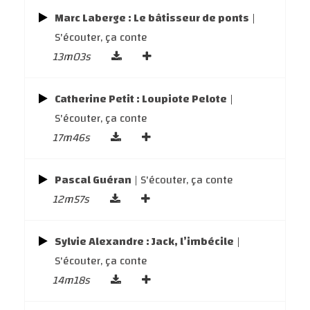
Marc Laberge : Le bâtisseur de ponts
|
S'écouter, ça conte
13m03s
Catherine Petit : Loupiote Pelote
|
S'écouter, ça conte
17m46s
Pascal Guéran
| S'écouter, ça conte
12m57s
Sylvie Alexandre : Jack, l’imbécile
|
S'écouter, ça conte
14m18s