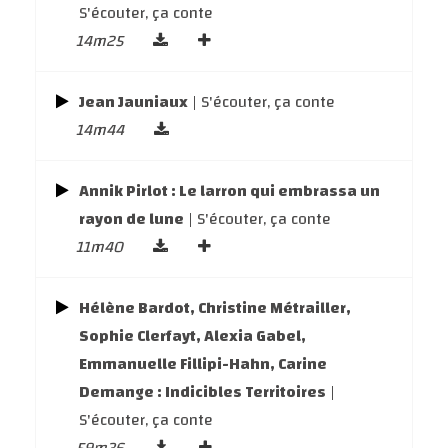
S'écouter, ça conte
14m25
Jean Jauniaux
| S'écouter, ça conte
14m44
Annik Pirlot : Le larron qui embrassa un
rayon de lune
| S'écouter, ça conte
11m40
Hélène Bardot, Christine Métrailler,
Sophie Clerfayt, Alexia Gabel,
Emmanuelle Fillipi-Hahn, Carine
Demange : Indicibles Territoires
|
S'écouter, ça conte