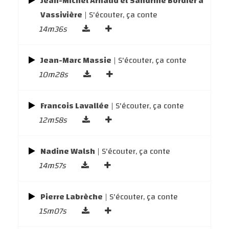
Jean-Michel Arnaud et Sandrine Bordier à
Vassivière
| S'écouter, ça conte
14m36s
Jean-Marc Massie
| S'écouter, ça conte
10m28s
Francois Lavallée
| S'écouter, ça conte
12m58s
Nadine Walsh
| S'écouter, ça conte
14m57s
Pierre Labrèche
| S'écouter, ça conte
15m07s