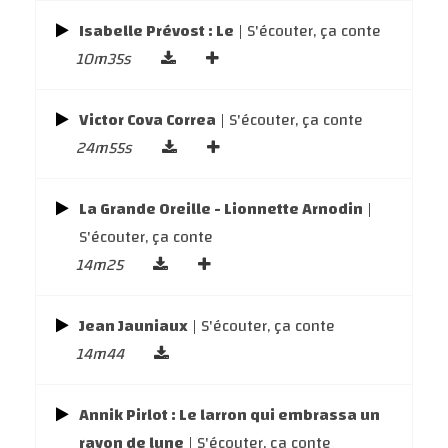
Isabelle Prévost : Le
| S'écouter, ça conte
10m35s
Victor Cova Correa
| S'écouter, ça conte
24m55s
La Grande Oreille - Lionnette Arnodin
|
S'écouter, ça conte
14m25
Jean Jauniaux
| S'écouter, ça conte
14m44
Annik Pirlot : Le larron qui embrassa un
rayon de lune
| S'écouter, ça conte