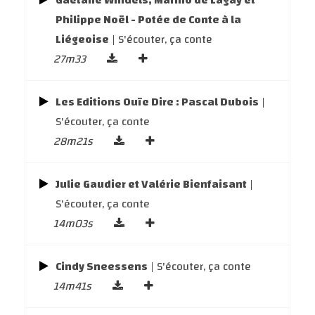
Gaetane Windels, Marino de Lagay et
Philippe Noël - Potée de Conte à la
Liégeoise
| S'écouter, ça conte
27m33
Les Editions Ouïe Dire : Pascal Dubois
|
S'écouter, ça conte
28m21s
Julie Gaudier et Valérie Bienfaisant
|
S'écouter, ça conte
14m03s
Cindy Sneessens
| S'écouter, ça conte
14m41s