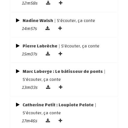
12m58s
Nadine Walsh
| S'écouter, ça conte
14m57s
Pierre Labrèche
| S'écouter, ça conte
15m07s
Marc Laberge : Le bâtisseur de ponts
|
S'écouter, ça conte
13m03s
Catherine Petit : Loupiote Pelote
|
S'écouter, ça conte
17m46s