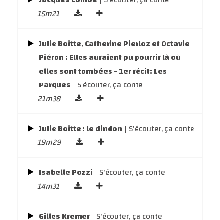
Jacques Combe
| S'écouter, ça conte
15m21
Julie Boitte, Catherine Pierloz et Octavie
Piéron : Elles auraient pu pourrir là où
elles sont tombées - 1er récit: Les
Parques
| S'écouter, ça conte
21m38
Julie Boitte : le dindon
| S'écouter, ça conte
19m29
Isabelle Pozzi
| S'écouter, ça conte
14m31
Gilles Kremer
| S'écouter, ça conte