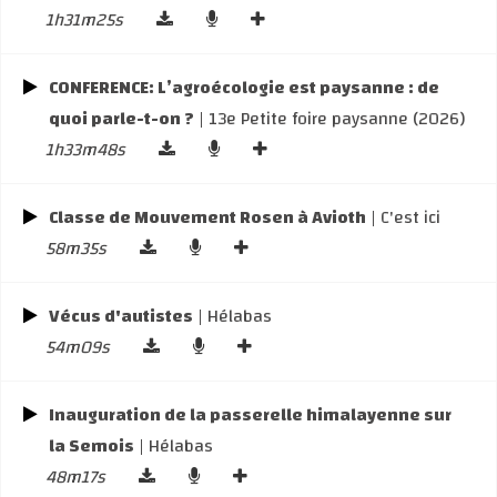
1h31m25s
CONFERENCE: L’agroécologie est paysanne : de
quoi parle-t-on ?
| 13e Petite foire paysanne (2026)
1h33m48s
Classe de Mouvement Rosen à Avioth
| C'est ici
58m35s
Vécus d'autistes
| Hélabas
54m09s
Inauguration de la passerelle himalayenne sur
la Semois
| Hélabas
48m17s