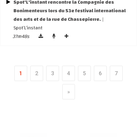
Spot'L'instant rencontre la Compagnie des
Bonimenteurs lors du 51e festival international
des arts et de la rue de Chassepierre.
|
Spot’L’instant
37m48s
1
2
3
4
5
6
7
»