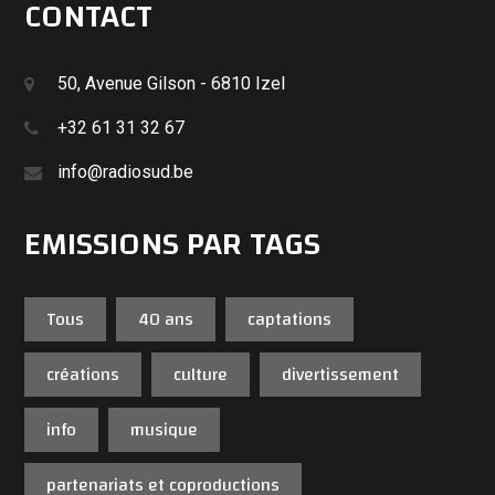
CONTACT
50, Avenue Gilson - 6810 Izel
+32 61 31 32 67
info@radiosud.be
EMISSIONS PAR TAGS
Tous
40 ans
captations
créations
culture
divertissement
info
musique
partenariats et coproductions