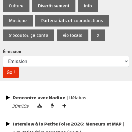
Culture
Divertissement
Info
Musique
Partenariats et coproductions
S'écouter, ça conte
Vie locale
X
Émission
Go !
Rencontre avec Nadine
| Hélabas
30m19s
Interview à la Petite Foire 2026: Meneurs et MAP
|