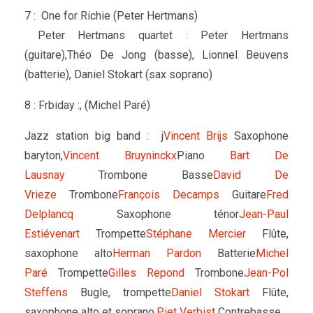
7 : One for Richie (Peter Hertmans)
Peter Hertmans quartet : Peter Hertmans
(guitare),Théo De Jong (basse), Lionnel Beuvens
(batterie), Daniel Stokart (sax soprano)
8 : Frbiday :, (Michel Paré)
Jazz station big band : j
Vincent Brijs
Saxophone
baryton,
Vincent Bruyninckx
Piano
Bart De
Lausnay
Trombone Basse
David De
Vrieze
Trombone
François Decamps
Guitare
Fred
Delplancq
Saxophone ténor
Jean-Paul
Estiévenart
Trompette
Stéphane Mercier
Flûte,
saxophone alto
Herman Pardon
Batterie
Michel
Paré
Trompette
Gilles Repond
Trombone
Jean-Pol
Steffens
Bugle, trompette
Daniel Stokart
Flûte,
saxophone alto et soprano,
Piet Verbist
Contrebasse