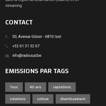
streaming.
CONTACT
50, Avenue Gilson - 6810 Izel
+32 61 31 32 67
info@radiosud.be
EMISSIONS PAR TAGS
Tous
40 ans
captations
créations
culture
divertissement