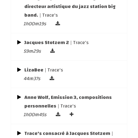
directeur artistique du jazz station big
band.
| Trace's
1h00m19s
Jacques Stotzem 2
| Trace's
59m29s
LizaBee
| Trace's
44m37s
Anne Wolf, Emission 3, compositions
personnelles
| Trace's
1h00m45s
Trace's consacré à Jacques Stotzem
|