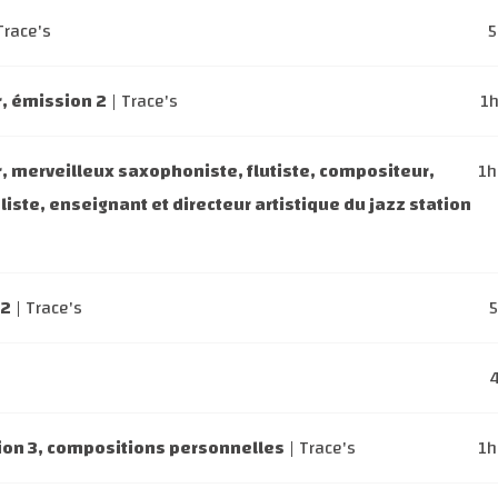
Trace's
, émission 2
| Trace's
1
, merveilleux saxophoniste, flutiste, compositeur,
1
liste, enseignant et directeur artistique du jazz station
s
 2
| Trace's
ion 3, compositions personnelles
| Trace's
1