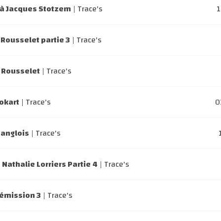
 à Jacques Stotzem
| Trace's
Rousselet partie 3
| Trace's
d Rousselet
| Trace's
tokart
| Trace's
0
Langlois
| Trace's
 Nathalie Lorriers Partie 4
| Trace's
 émission 3
| Trace's