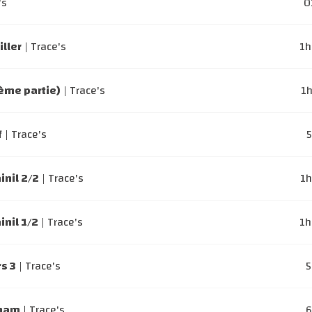
's
0
ller
| Trace's
1
ème partie)
| Trace's
1
f
| Trace's
inil 2/2
| Trace's
1
inil 1/2
| Trace's
1
s 3
| Trace's
aham
| Trace's