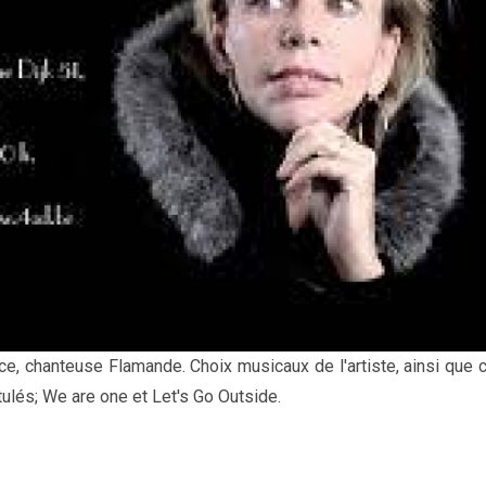
ce, chanteuse Flamande. Choix musicaux de l'artiste, ainsi que
tulés; We are one et Let's Go Outside.