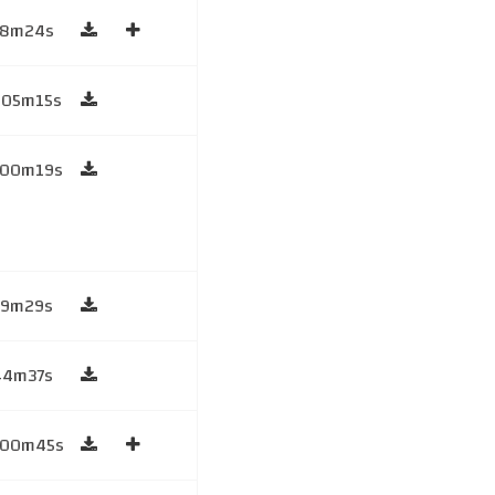
58m24s
h05m15s
h00m19s
59m29s
44m37s
h00m45s