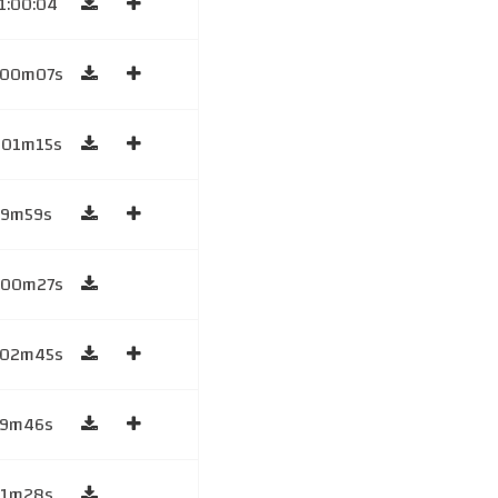
1:00:04
h00m07s
h01m15s
59m59s
h00m27s
h02m45s
59m46s
61m28s