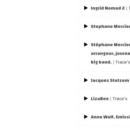
Ingrid Nomad 2
| 
Stephane Mercier
Stéphane Mercier
arrangeur, journa
big band.
| Trace'
Jacques Stotzem
LizaBee
| Trace's
Anne Wolf, Emiss