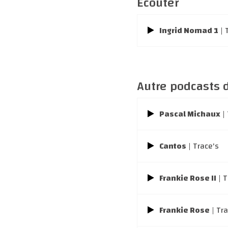
Écouter
Ingrid Nomad 1
| 
Autre podcasts d
Pascal Michaux
| 
Cantos
| Trace's
Frankie Rose II
| T
Frankie Rose
| Tra