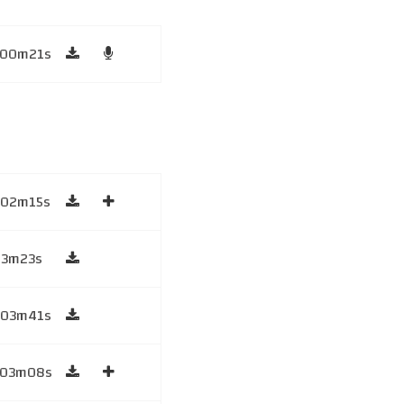
h00m21s
h02m15s
53m23s
h03m41s
h03m08s