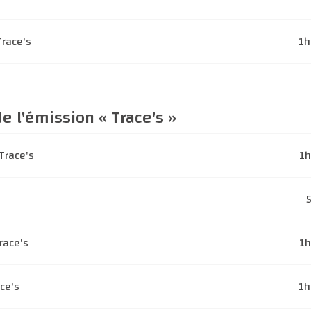
Trace's
1
e l'émission « Trace's »
Trace's
1
race's
1
ce's
1