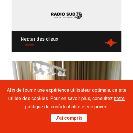
Nectar des dieux
Afin de fournir une expérience utilisateur optimale, ce site
utilise des cookies. Pour en savoir plus, consultez
notre
politique de confidentialité et vie privée
.
Live
Radio Sud 88.7 FM
Ni chaud ni froid
J'ai compris
00:00
culture, info, musique, vie locale