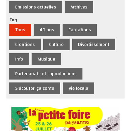
Émissions actuelles
Archives
Tag
Tous
40 ans
Captations
Créations
Culture
Divertissement
Info
Musique
Partenariats et coproductions
S'écouter, ça conte
Vie locale