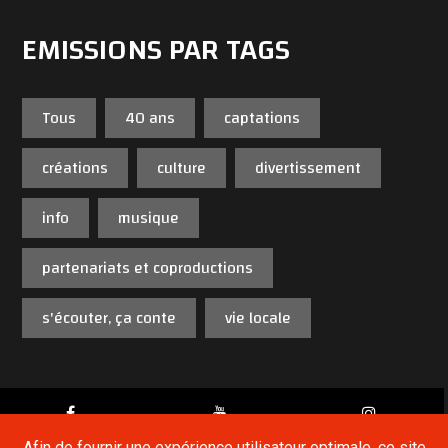
EMISSIONS PAR TAGS
Tous
40 ans
captations
créations
culture
divertissement
info
musique
partenariats et coproductions
s'écouter, ça conte
vie locale
Afin de fournir une expérience utilisateur optimale, ce site