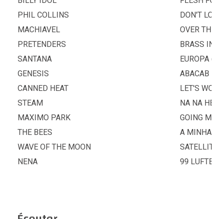
BILLY IDOL
FLESH FO
PHIL COLLINS
DON'T LO
MACHIAVEL
OVER THE 
PRETENDERS
BRASS IN
SANTANA
EUROPA (E
GENESIS
ABACAB
CANNED HEAT
LET'S WO
STEAM
NA NA HEY
MAXIMO PARK
GOING MI
THE BEES
A MINHA 
WAVE OF THE MOON
SATELLITE
NENA
99 LUFTB