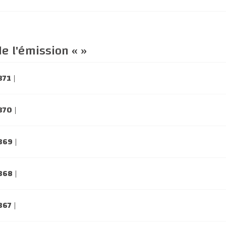
e l'émission « »
371
|
 370
|
 369
|
 368
|
367
|