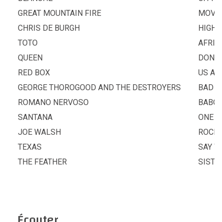
GREAT MOUNTAIN FIRE
MOVE
CHRIS DE BURGH
HIGH 
TOTO
AFRIC
QUEEN
DON'T
RED BOX
US AN
GEORGE THOROGOOD AND THE DESTROYERS
BAD T
ROMANO NERVOSO
BABO
SANTANA
ONE C
JOE WALSH
ROCKY
TEXAS
SAY W
THE FEATHER
SISTE
Écouter