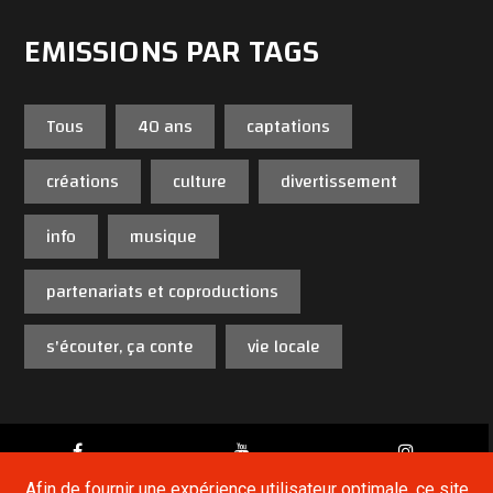
EMISSIONS PAR TAGS
Tous
40 ans
captations
créations
culture
divertissement
info
musique
partenariats et coproductions
s'écouter, ça conte
vie locale
Afin de fournir une expérience utilisateur optimale, ce site