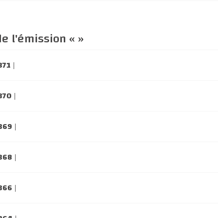
e l'émission « »
371
|
 370
|
 369
|
 368
|
 366
|