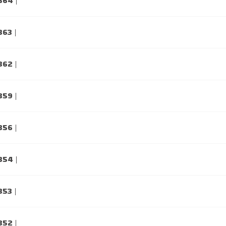
 364
|
 363
|
 362
|
 359
|
 356
|
 354
|
 353
|
 352
|