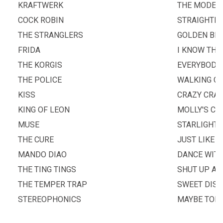
KRAFTWERK
THE MODEL
COCK ROBIN
STRAIGHTER
THE STRANGLERS
GOLDEN BR
FRIDA
I KNOW THE
THE KORGIS
EVERYBODY'
THE POLICE
WALKING O
KISS
CRAZY CRAZ
KING OF LEON
MOLLY'S C
MUSE
STARLIGHT
THE CURE
JUST LIKE 
MANDO DIAO
DANCE WIT
THE TING TINGS
SHUT UP AN
THE TEMPER TRAP
SWEET DISP
STEREOPHONICS
MAYBE TO