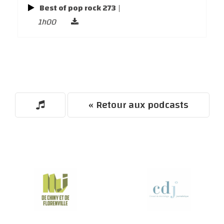
Best of pop rock 273
|
1h00
« Retour aux podcasts