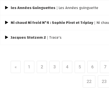
les Années Guinguettes
| Les Années guinguette
Ni chaud Ni froid N°4 : Sophie Pirot et Triplay
| Ni chau
Jacques Stotzem 2
| Trace's
«
1
2
3
4
5
6
7
22
23