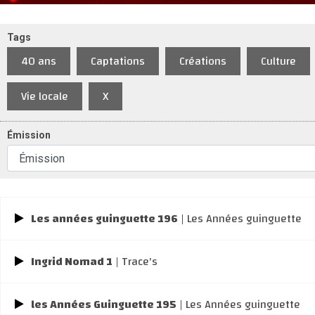
Tags
40 ans
Captations
Créations
Culture
Vie locale
X
Émission
Les années guinguette 196
| Les Années guinguette
Ingrid Nomad 1
| Trace's
les Années Guinguette 195
| Les Années guinguette