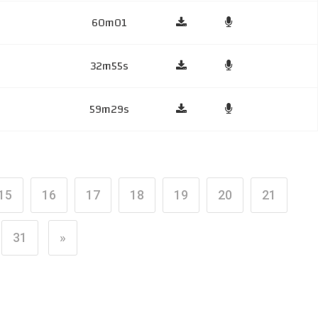
60m01
32m55s
59m29s
15
16
17
18
19
20
21
31
»