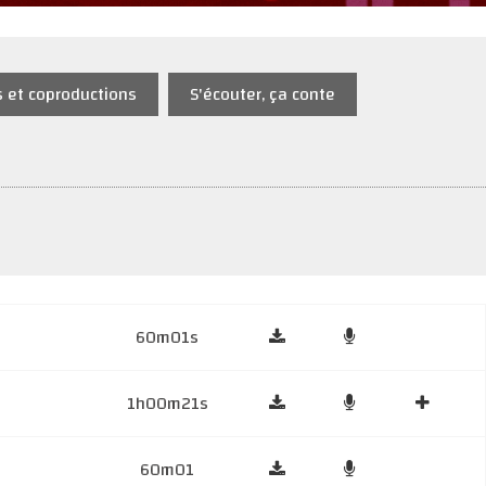
s et coproductions
S'écouter, ça conte
60m01s
1h00m21s
60m01