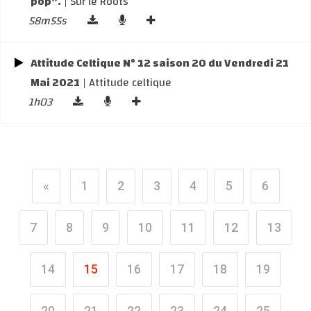
pop".
| Sur le Roots
58m55s
Attitude Celtique N° 12 saison 20 du Vendredi 21
Mai 2021
| Attitude celtique
1h03
«
1
2
3
4
5
6
7
8
9
10
11
12
13
14
15
16
17
18
19
20
21
22
23
24
25