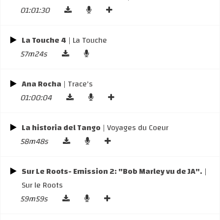
01:01:30
La Touche 4
| La Touche
57m24s
Ana Rocha
| Trace's
01:00:04
La historia del Tango
| Voyages du Coeur
58m48s
Sur Le Roots- Emission 2: "Bob Marley vu de JA".
|
Sur le Roots
59m59s