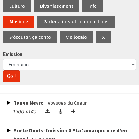
Culture
Divertissement
Info
Musique
Partenariats et coproductions
S'écouter, ça conte
Vie locale
X
Émission
Go !
Tango Negro
| Voyages du Coeur
1h00m14s
Sur Le Roots-Emission 4 "La Jamaïque vue d'en