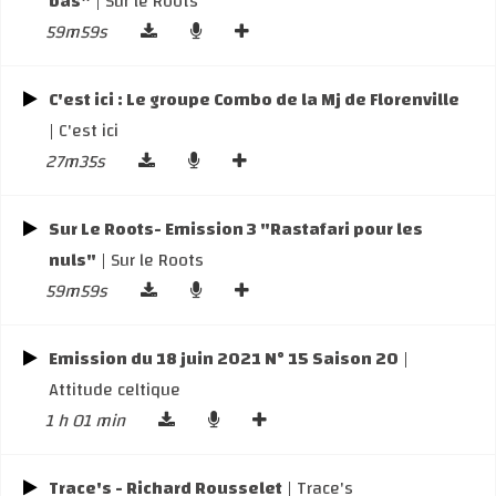
bas"
| Sur le Roots
59m59s
C'est ici : Le groupe Combo de la Mj de Florenville
| C'est ici
27m35s
Sur Le Roots- Emission 3 "Rastafari pour les
nuls"
| Sur le Roots
59m59s
Emission du 18 juin 2021 N° 15 Saison 20
|
Attitude celtique
1 h 01 min
Trace's - Richard Rousselet
| Trace's