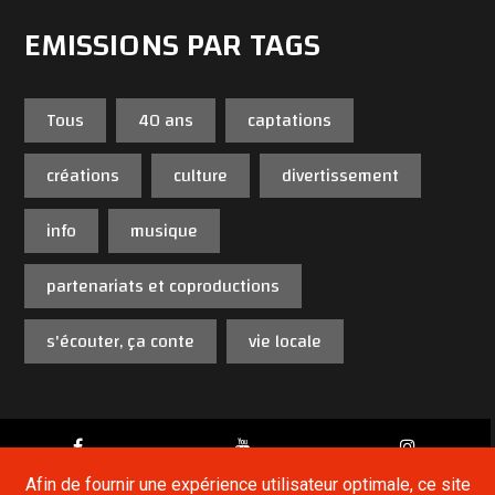
EMISSIONS PAR TAGS
Tous
40 ans
captations
créations
culture
divertissement
info
musique
partenariats et coproductions
s'écouter, ça conte
vie locale
Afin de fournir une expérience utilisateur optimale, ce site