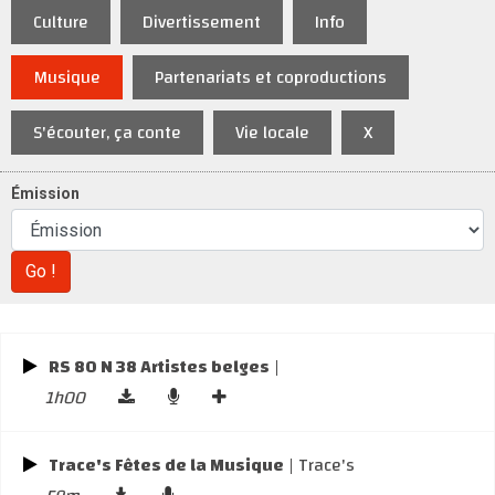
Culture
Divertissement
Info
Musique
Partenariats et coproductions
S'écouter, ça conte
Vie locale
X
Émission
Go !
RS 80 N 38 Artistes belges
|
1h00
Trace's Fêtes de la Musique
| Trace's