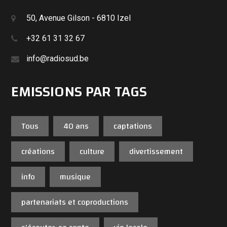
50, Avenue Gilson - 6810 Izel
+32 61 31 32 67
info@radiosud.be
EMISSIONS PAR TAGS
Tous
40 ans
captations
créations
culture
divertissement
info
musique
partenariats et coproductions