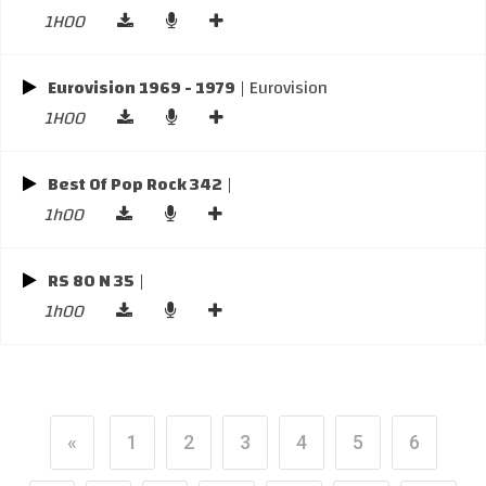
1H00
Eurovision 1969 - 1979
| Eurovision
1H00
Best Of Pop Rock 342
|
1h00
RS 80 N 35
|
1h00
«
1
2
3
4
5
6