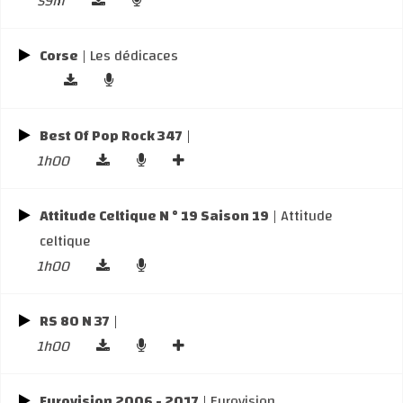
59m
Corse
| Les dédicaces
Best Of Pop Rock 347
|
1h00
Attitude Celtique N ° 19 Saison 19
| Attitude
celtique
1h00
RS 80 N 37
|
1h00
Eurovision 2006 - 2017
| Eurovision