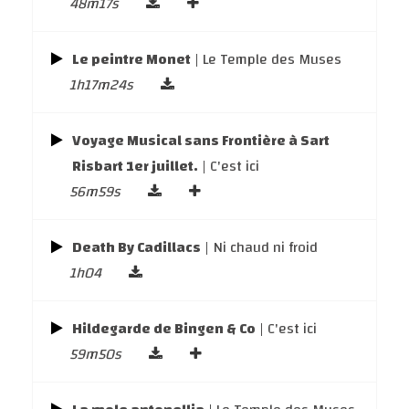
48m17s
Le peintre Monet
| Le Temple des Muses
1h17m24s
Voyage Musical sans Frontière à Sart
Risbart 1er juillet.
| C'est ici
56m59s
Death By Cadillacs
| Ni chaud ni froid
1h04
Hildegarde de Bingen & Co
| C'est ici
59m50s